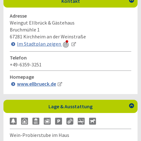
Kontakt

Adresse
Weingut Ellbrück & Gästehaus
Bruchmühle 1
67281
Kirchheim an der Weinstraße
Im Stadtplan zeigen
Telefon
+49-6359-3251
Homepage
www.ellbrueck.de
Lage & Ausstattung

Wein-Probierstube im Haus