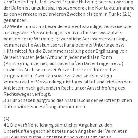
UrhG unterliegt. Jede zweckfremde Nutzung oder Verwertung
der Daten ist unzulässig, insbesondere eine Kontaktaufnahme
zu den Vermietern zu anderen Zwecken als dem in Punkt (2.1)
genannten.
3.2 Weiterhin ist insbesondere die vollständige, teilweise oder
auszugsweise Verwendung des Verzeichnisses
www.pfalz-
pension.de
für Werbung, gewerbliche Adressenverwertung,
kommerzielle Auskunftserteilung oder als Unterlage bzw.
Hilfsmittel für die Zusammenstellung oder Ergänzung von
Verzeichnissen jeder Art und in jeder medialen Form
(Printform, Internet, auf dauerhaften Datenträgern etc.)
sowie das Auslesen dieser Verzeichnisse im Internet zu
vorgenannten Zwecken sowie zu Zwecken sonstiger
kommerzieller Verwendung nicht gestattet und wird von den
Anbietern nach geltendem Recht unter Ausschöpfung des
Rechtsweges verfolgt.
3.3 Für Schäden aufgrund des Missbrauchs der veröffentlichen
Daten wird keine Haftung übernommen.
(4)
4.1 Die Veröffentlichung sämtlicher Angaben zu den
Unterkünften geschieht stets nach Angaben der Vermieter.
Für die inhaltliche Richtigkeit und Aktualität der an