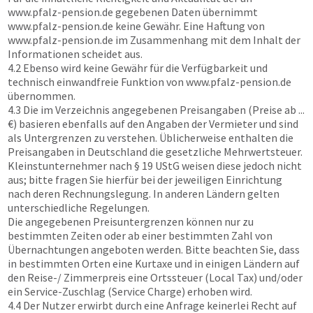
www.pfalz-pension.de
gegebenen Daten übernimmt
www.pfalz-pension.de
keine Gewähr. Eine Haftung von
www.pfalz-pension.de
im Zusammenhang mit dem Inhalt der
Informationen scheidet aus.
4.2 Ebenso wird keine Gewähr für die Verfügbarkeit und
technisch einwandfreie Funktion von
www.pfalz-pension.de
übernommen.
4.3 Die im Verzeichnis angegebenen Preisangaben (Preise ab ...
€) basieren ebenfalls auf den Angaben der Vermieter und sind
als Untergrenzen zu verstehen. Üblicherweise enthalten die
Preisangaben in Deutschland die gesetzliche Mehrwertsteuer.
Kleinstunternehmer nach § 19 UStG weisen diese jedoch nicht
aus; bitte fragen Sie hierfür bei der jeweiligen Einrichtung
nach deren Rechnungslegung. In anderen Ländern gelten
unterschiedliche Regelungen.
Die angegebenen Preisuntergrenzen können nur zu
bestimmten Zeiten oder ab einer bestimmten Zahl von
Übernachtungen angeboten werden. Bitte beachten Sie, dass
in bestimmten Orten eine Kurtaxe und in einigen Ländern auf
den Reise-/ Zimmerpreis eine Ortssteuer (Local Tax) und/oder
ein Service-Zuschlag (Service Charge) erhoben wird.
4.4 Der Nutzer erwirbt durch eine Anfrage keinerlei Recht auf