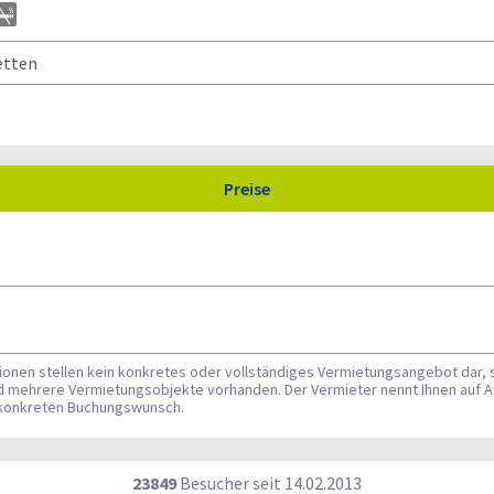
etten
Preise
tionen stellen kein konkretes oder vollständiges Vermietungsangebot dar, 
nd mehrere Vermietungsobjekte vorhanden. Der Vermieter nennt Ihnen auf A
n konkreten Buchungswunsch.
23849
Besucher seit
1
4.0
2.2
0
1
3