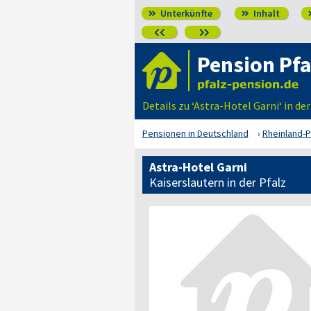
Unterkünfte
Inhalt




Pension Pfa
Details zu ‘Astra-Hotel Garni‘ in de
Pensionen in Deutschland
Rheinland-P
Astra-Hotel Garni
Kaiserslautern in der Pfalz