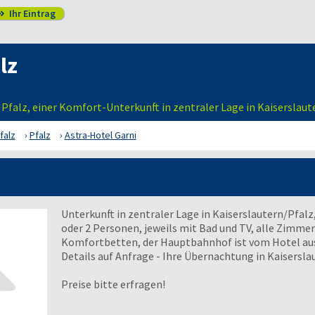
Ihr Eintrag

lz
r Pfalz, einer Komfort-Unterkunft in zentraler Lage in Kaiserslaut
falz
Pfalz
Astra-Hotel Garni
Unterkunft in zentraler Lage in Kaiserslautern/Pfalz
oder 2 Personen, jeweils mit Bad und TV, alle Zimmer
Komfortbetten, der Hauptbahnhof ist vom Hotel aus 
Details auf Anfrage - Ihre Übernachtung in Kaiserslau
Preise bitte erfragen!